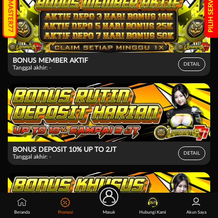
PILIH SERVER GACOR
INFO LIGAMASTER77
BONUS MEMBER AKTIF
DETAIL
Tanggal akhir:
-
BONUS DEPOSIT 10% UP TO 2JT
DETAIL
Tanggal akhir:
-
Beranda
Promosi
Masuk
Hubungi Kami
Akun Saya