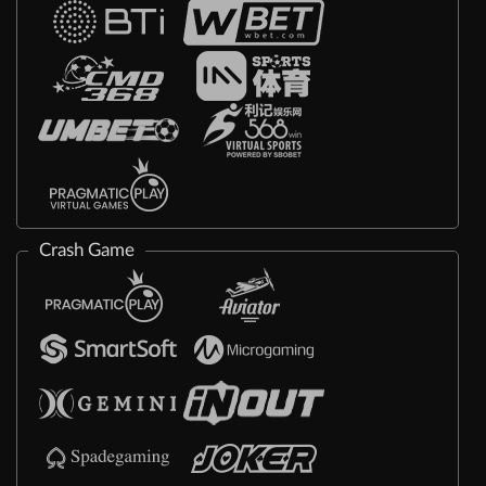
Crash Game