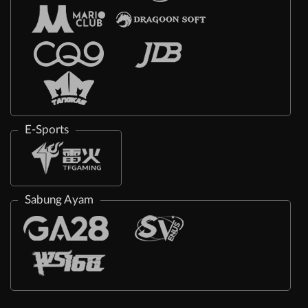
E-Sports
Sabung Ayam