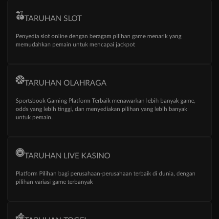
TARUHAN SLOT
Penyedia slot online dengan beragam pilihan game menarik yang
memudahkan pemain untuk mencapai jackpot
TARUHAN OLAHRAGA
Sportsbook Gaming Platform Terbaik menawarkan lebih banyak game,
odds yang lebih tinggi, dan menyediakan pilihan yang lebih banyak
untuk pemain.
TARUHAN LIVE KASINO
Platform Pilihan bagi perusahaan-perusahaan terbaik di dunia, dengan
pilihan variasi game terbanyak