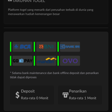
TARUHAN TOGEL
Platform togel yang menarik dari perusahan terbaik di dunia yang
menawarkan hadiah kemenangan besar
* Selama bank maintenance dan bank offline deposit dan penarikan
tidak dapat diproses
Deposit
Penarikan
Rata-rata 0 Menit
Rata-rata 1 Menit