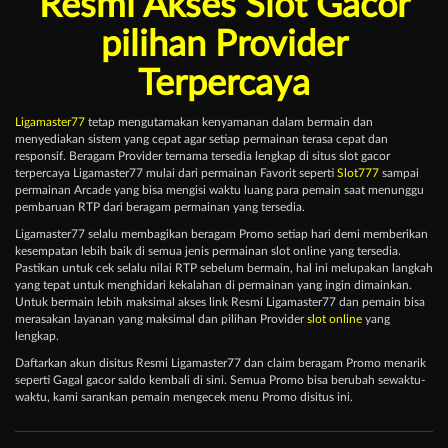
Resmi Akses Slot Gacor
pilihan Provider
Terpercaya
Ligamaster77
tetap mengutamakan kenyamanan dalam bermain dan
menyediakan sistem yang cepat agar setiap permainan terasa cepat dan
responsif. Beragam Provider ternama tersedia lengkap di situs slot gacor
terpercaya Ligamaster77 mulai dari permainan Favorit seperti
Slot777
sampai
permainan Arcade yang bisa mengisi waktu luang para pemain saat menunggu
pembaruan RTP dari beragam permainan yang tersedia.
Ligamaster77 selalu membagikan beragam Promo setiap hari demi memberikan
kesempatan lebih baik di semua jenis permainan slot online yang tersedia.
Pastikan untuk cek selalu nilai RTP sebelum bermain, hal ini melupakan langkah
yang tepat untuk menghidari kekalahan di permainan yang ingin dimainkan.
Untuk bermain lebih maksimal akses link Resmi Ligamaster77 dan pemain bisa
merasakan layanan yang maksimal dan pilihan Provider
slot online
yang
lengkap.
Daftarkan akun disitus Resmi Ligamaster77 dan claim beragam Promo menarik
seperti Gagal gacor saldo kembali di sini. Semua Promo bisa berubah sewaktu-
waktu, kami sarankan pemain mengecek menu Promo disitus ini.