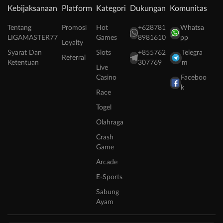
Kebijaksanaan
Platform
Kategori
Dukungan
Komunitas
Tentang
Promosi
Hot
+628781
Whatsa
LIGAMASTER77
Games
8981610
pp
Loyalty
Syarat Dan
Slots
+855762
Telegra
Referral
Ketentuan
307769
m
Live
Casino
Faceboo
k
Race
Togel
Olahraga
Crash
Game
Arcade
E-Sports
Sabung
Ayam