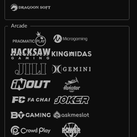
Arcade